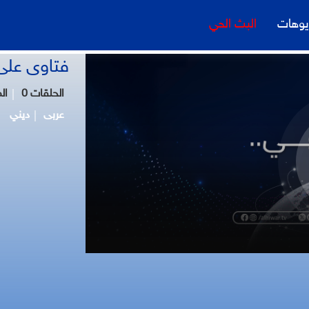
يوهات
البث الحي
فتاوى على 
0 الحلقات
0 
عربى
ديني